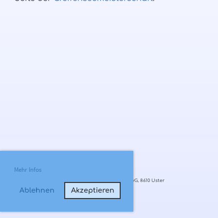
Mehr Infos
© Segelclub vom Greifensee, SCvG, 8610 Uster
Ablehnen
Akzeptieren