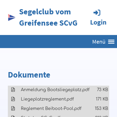
Segelclub vom
Greifensee SCvG
Login
Menü
Dokumente
Anmeldung Bootsliegeplatz.pdf
73 KB
Liegeplatzreglement.pdf
171 KB
Reglement Beiboot-Pool.pdf
153 KB