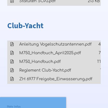
Statuten SCvG.pdf
213 KB
Club-Yacht
Anleitung Vogelschutzantennen.pdf
423 
M750_Handbuch_April2025.pdf
785 
M750_Handbuch.pdf
1'136 
Reglement Club-Yacht.pdf
181 
ZH 6977 Freigabe_Einwasserung.pdf
69 
Mehr Infos